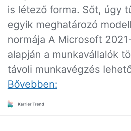
is létező forma. Sőt, úgy 
egyik meghatározó modell
normája A Microsoft 2021
alapján a munkavállalók t
távoli munkavégzés lehe
A
Bővebben:
hibrid
munkavégzés
jövője:
Karrier Trend
Miért
csúsznak
vissza
a
cégek