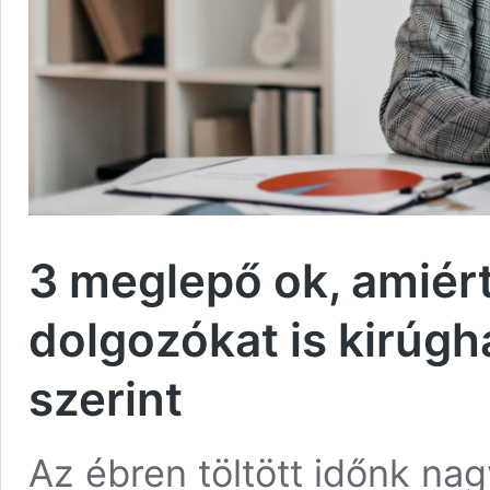
3 meglepő ok, amiér
dolgozókat is kirúg
szerint
Az ébren töltött időnk nag