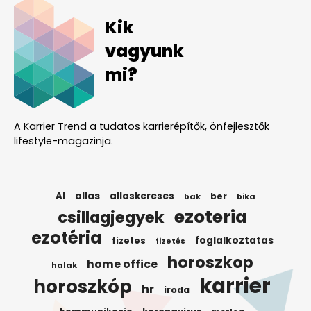
Kik
vagyunk
mi?
A Karrier Trend a tudatos karrierépítők, önfejlesztők
lifestyle-magazinja.
AI
allas
allaskereses
ber
bak
bika
ezoteria
csillagjegyek
ezotéria
foglalkoztatas
fizetes
fizetés
horoszkop
home office
halak
karrier
horoszkóp
hr
iroda