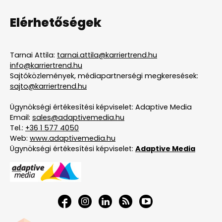
Elérhetőségek
Tarnai Attila:
tarnai.attila@karriertrend.hu
info@karriertrend.hu
Sajtóközlemények, médiapartnerségi megkeresések:
sajto@karriertrend.hu
Ügynökségi értékesítési képviselet: Adaptive Media
Email:
sales@adaptivemedia.hu
Tel.:
+36 1 577 4050
Web:
www.adaptivemedia.hu
Ügynökségi értékesítési képviselet:
Adaptive Media