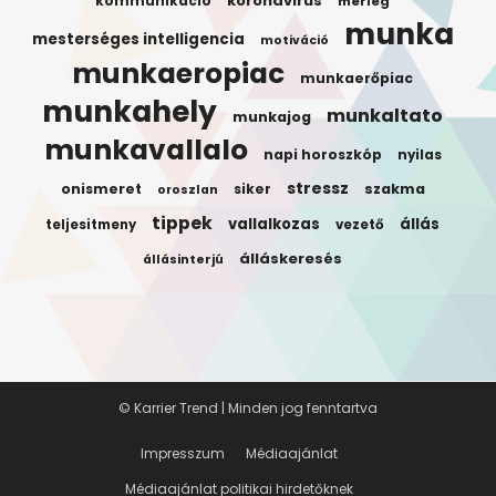
koronavirus
kommunikacio
merleg
munka
mesterséges intelligencia
motiváció
munkaeropiac
munkaerőpiac
munkahely
munkaltato
munkajog
munkavallalo
napi horoszkóp
nyilas
stressz
onismeret
siker
szakma
oroszlan
tippek
vallalkozas
állás
teljesitmeny
vezető
álláskeresés
állásinterjú
© Karrier Trend | Minden jog fenntartva
Impresszum
Médiaajánlat
Médiaajánlat politikai hirdetőknek