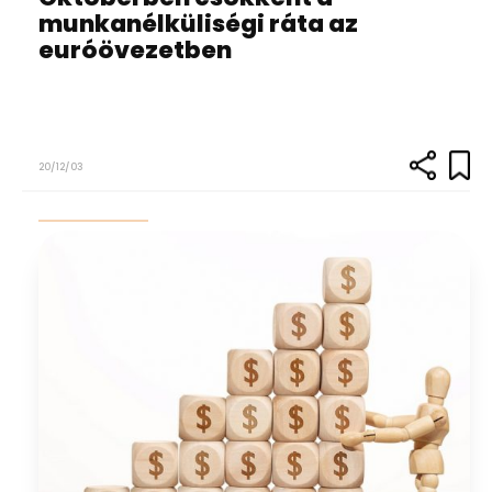
munkanélküliségi ráta az
euróövezetben
20/12/03