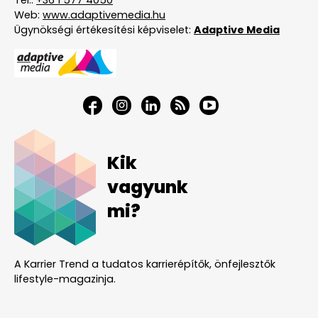
Tel.:
+36 1 577 4050
Web:
www.adaptivemedia.hu
Ügynökségi értékesítési képviselet:
Adaptive Media
Kik
vagyunk
mi?
A Karrier Trend a tudatos karrierépítők, önfejlesztők
lifestyle-magazinja.