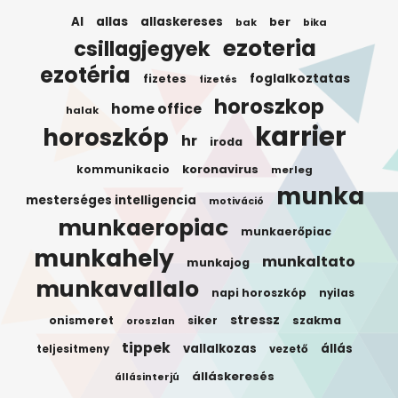
AI
allas
allaskereses
ber
bak
bika
ezoteria
csillagjegyek
ezotéria
foglalkoztatas
fizetes
fizetés
horoszkop
home office
halak
karrier
horoszkóp
hr
iroda
koronavirus
kommunikacio
merleg
munka
mesterséges intelligencia
motiváció
munkaeropiac
munkaerőpiac
munkahely
munkaltato
munkajog
munkavallalo
napi horoszkóp
nyilas
stressz
onismeret
siker
szakma
oroszlan
tippek
vallalkozas
állás
teljesitmeny
vezető
álláskeresés
állásinterjú