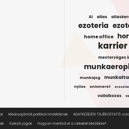
AI
allas
allasker
ezoteria
ezot
ho
home office
karrier
mesterséges i
munkaerop
munkalta
munkajog
onismeret
nyilas
oroszla
vallalkozas
v
at
Médiaajánlat politikai hirdetőknek
ADATKEZELÉSI TÁJÉKOZTATÓ: a kar
lek
Szerzői jogok
Hogyan mentsd el a cikkeket későbbre?