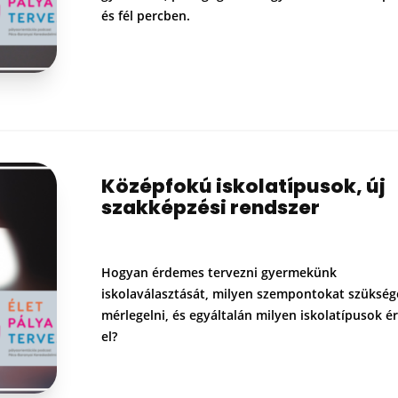
és fél percben.
Középfokú iskolatípusok, új
szakképzési rendszer
Hogyan érdemes tervezni gyermekünk
iskolaválasztását, milyen szempontokat szükség
mérlegelni, és egyáltalán milyen iskolatípusok é
el?