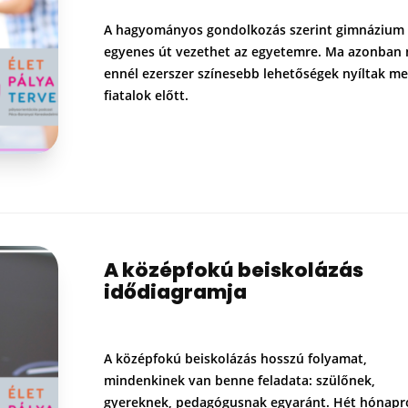
A hagyományos gondolkozás szerint gimnázium
egyenes út vezethet az egyetemre. Ma azonban
ennél ezerszer színesebb lehetőségek nyíltak me
fiatalok előtt.
A középfokú beiskolázás
idődiagramja
A középfokú beiskolázás hosszú folyamat,
mindenkinek van benne feladata: szülőnek,
gyereknek, pedagógusnak egyaránt. Hét hónapr