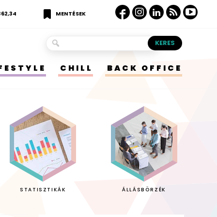
362,34
MENTÉSEK
IFESTYLE
CHILL
BACK OFFICE
STATISZTIKÁK
ÁLLÁSBÖRZÉK