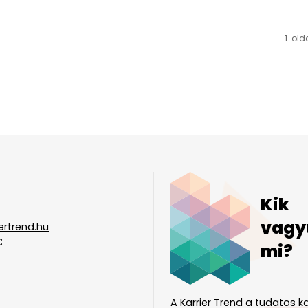
1. old
Kik
vagy
ertrend.hu
:
mi?
A Karrier Trend a tudatos ka