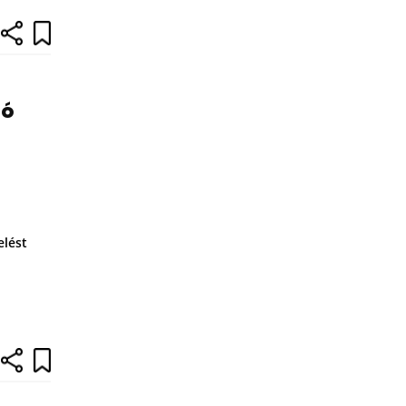
ló
elést