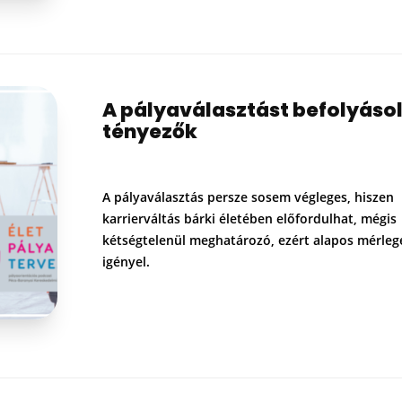
A pályaválasztást befolyáso
tényezők
A pályaválasztás persze sosem végleges, hiszen
karrierváltás bárki életében előfordulhat, mégis
kétségtelenül meghatározó, ezért alapos mérleg
igényel.