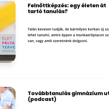
Felnőttképzés: egy életen át
tartó tanulás?
Talán kevesen tudják, de bármilyen korban új s
lehet tanulni, amire éppen a munkaerőpiacon s
van, vagy amit szeretnénk dolgozni.
Továbbtanulás gimnázium u
(podcast)