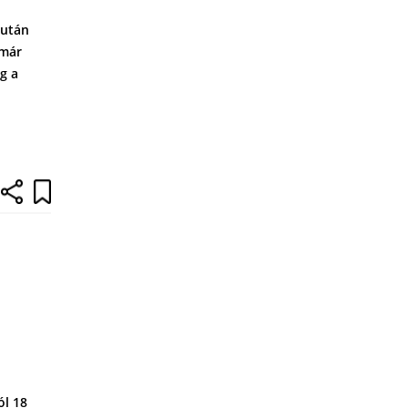
 után
 már
g a
ól 18