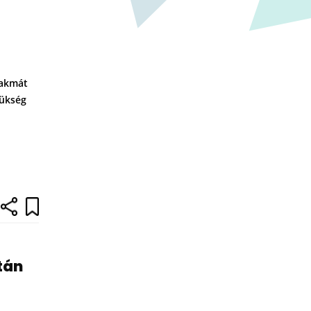
zakmát
zükség
tán