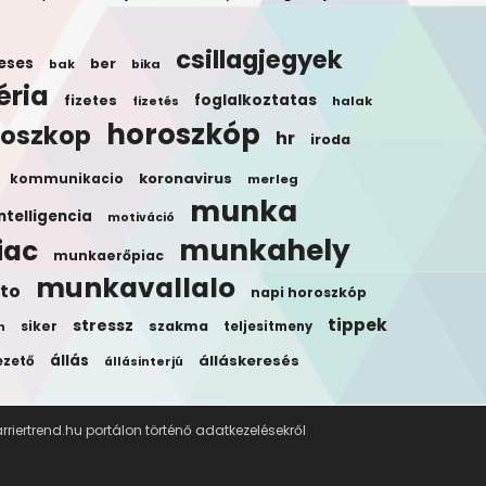
csillagjegyek
eses
ber
bak
bika
éria
foglalkoztatas
fizetes
halak
fizetés
horoszkóp
roszkop
hr
iroda
koronavirus
kommunikacio
merleg
munka
ntelligencia
motiváció
munkahely
iac
munkaerőpiac
munkavallalo
to
napi horoszkóp
tippek
stressz
siker
szakma
teljesitmeny
n
állás
álláskeresés
ezető
állásinterjú
riertrend.hu portálon történő adatkezelésekről