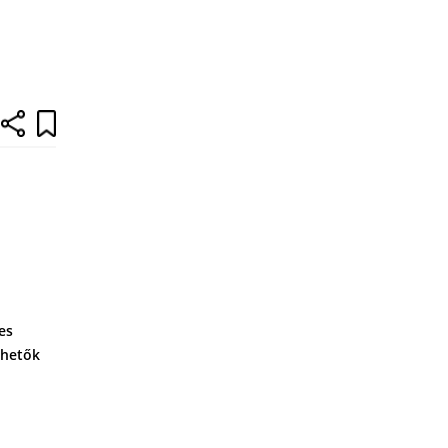
es
rhetők