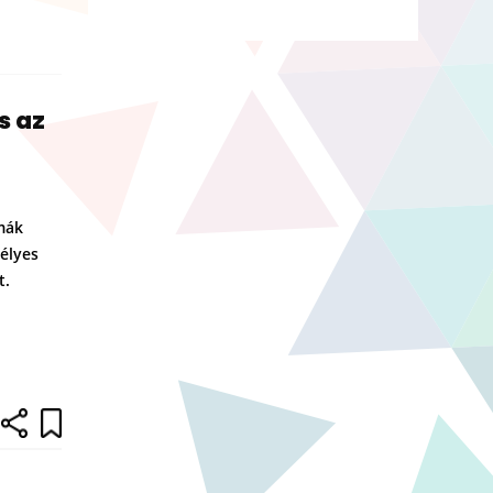
s az
mák
élyes
t.