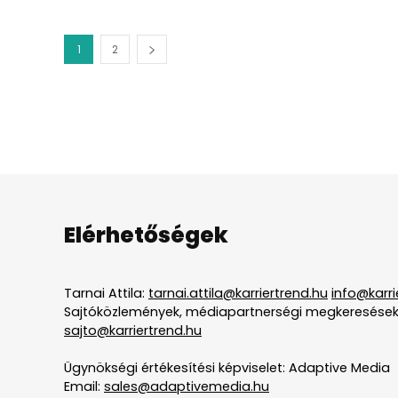
1
2
Elérhetőségek
Tarnai Attila:
tarnai.attila@karriertrend.hu
info@karri
Sajtóközlemények, médiapartnerségi megkeresések
sajto@karriertrend.hu
Ügynökségi értékesítési képviselet: Adaptive Media
Email:
sales@adaptivemedia.hu