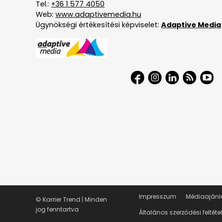
Tel.:
+36 1 577 4050
Web:
www.adaptivemedia.hu
Ügynökségi értékesítési képviselet:
Adaptive Media
Impresszum
Médiaajánl
© Karrier Trend | Minden
jog fenntartva
Általános szerződési feltéte