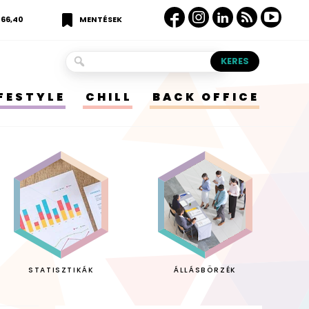
366,40
MENTÉSEK
IFESTYLE
CHILL
BACK OFFICE
STATISZTIKÁK
ÁLLÁSBÖRZÉK