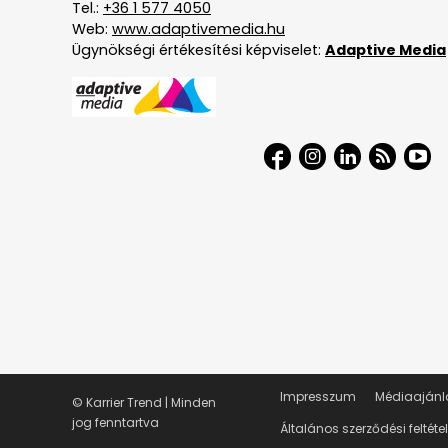
Tel.:
+36 1 577 4050
Web:
www.adaptivemedia.hu
Ügynökségi értékesítési képviselet:
Adaptive Media
Impresszum
Médiaajánl
© Karrier Trend | Minden
jog fenntartva
Általános szerződési feltéte