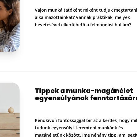
Vajon munkáltatóként miként tudjuk megtartani
alkalmazottainkat? Vannak praktikák, melyek
bevetésével elkerülhető a felmondási hullám?
Tippek a munka-magánélet
egyensúlyának fenntartásár
Rendkívüli fontossággal bír az a kérdés, hogy m
tudunk egyensúlyt teremteni munkánk és
magánéletünk között. Íme néhány tipp, ami segí