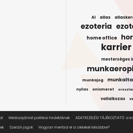
AI
allas
allasker
ezoteria
ezot
ho
home office
karrier
mesterséges i
munkaerop
munkalta
munkajog
onismeret
nyilas
oroszla
vallalkozas
v
at
Médiaajánlat politikai hirdetőknek
ADATKEZELÉSI TÁJÉKOZTATÓ: a kar
lek
Szerzői jogok
Hogyan mentsd el a cikkeket későbbre?