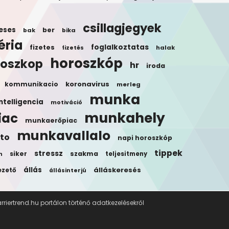
csillagjegyek
eses
ber
bak
bika
éria
foglalkoztatas
fizetes
halak
fizetés
horoszkóp
roszkop
hr
iroda
koronavirus
kommunikacio
merleg
munka
ntelligencia
motiváció
munkahely
iac
munkaerőpiac
munkavallalo
to
napi horoszkóp
tippek
stressz
siker
szakma
teljesitmeny
n
állás
álláskeresés
ezető
állásinterjú
riertrend.hu portálon történő adatkezelésekről