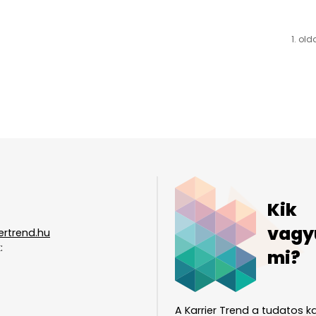
1. old
Kik
vagy
ertrend.hu
:
mi?
A Karrier Trend a tudatos ka