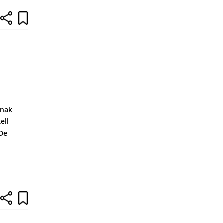
nnak
ell
 De