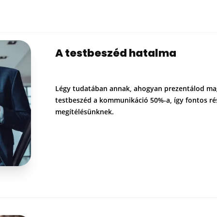
A testbeszéd hatalma
Légy tudatában annak, ahogyan prezentálod ma
testbeszéd a kommunikáció 50%-a, így fontos ré
megítélésünknek.