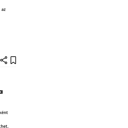
 az
a
iként
thet.