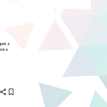
gad, a
sze a