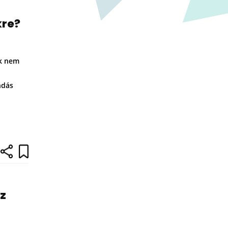
kre?
ek nem
ndás
z