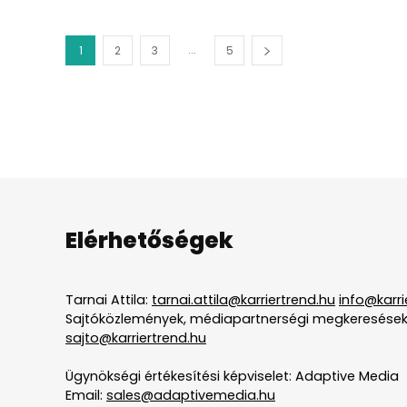
...
1
2
3
5
Elérhetőségek
Tarnai Attila:
tarnai.attila@karriertrend.hu
info@karri
Sajtóközlemények, médiapartnerségi megkeresések
sajto@karriertrend.hu
Ügynökségi értékesítési képviselet: Adaptive Media
Email:
sales@adaptivemedia.hu