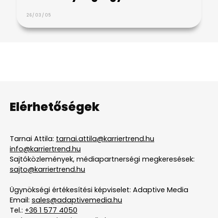
26/03/05
Elérhetőségek
Tarnai Attila:
tarnai.attila@karriertrend.hu
info@karriertrend.hu
Sajtóközlemények, médiapartnerségi megkeresések:
sajto@karriertrend.hu
Ügynökségi értékesítési képviselet: Adaptive Media
Email:
sales@adaptivemedia.hu
Tel.:
+36 1 577 4050