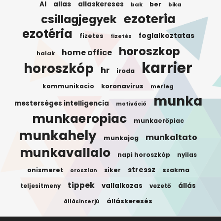
AI
allas
allaskereses
ber
bak
bika
ezoteria
csillagjegyek
ezotéria
foglalkoztatas
fizetes
fizetés
horoszkop
home office
halak
karrier
horoszkóp
hr
iroda
koronavirus
kommunikacio
merleg
munka
mesterséges intelligencia
motiváció
munkaeropiac
munkaerőpiac
munkahely
munkaltato
munkajog
munkavallalo
napi horoszkóp
nyilas
stressz
onismeret
siker
szakma
oroszlan
tippek
vallalkozas
állás
teljesitmeny
vezető
álláskeresés
állásinterjú