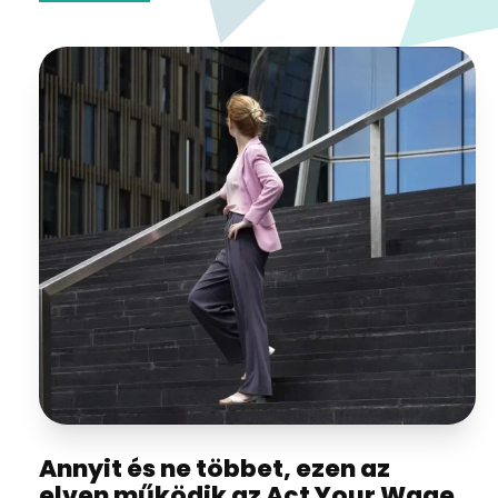
Annyit és ne többet, ezen az
elven működik az Act Your Wage