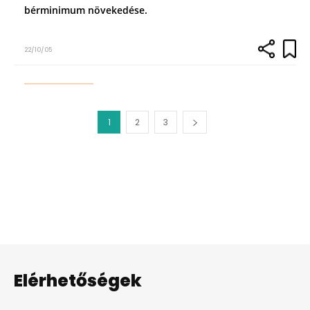
bérminimum növekedése.
22/10/05
1
2
3
Elérhetőségek