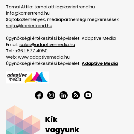
Tarnai Attila:
tarnai.attila@karriertrend.hu
info@karriertrend.hu
Sajtóközlemények, médiapartnerségi megkeresések:
sajto@karriertrend.hu
Ügynökségi értékesítési képviselet: Adaptive Media
Email:
sales@adaptivemedia.hu
Tel.:
+36 1 577 4050
Web:
www.adaptivemedia.hu
Ügynökségi értékesítési képviselet:
Adaptive Media
Kik
vagyunk