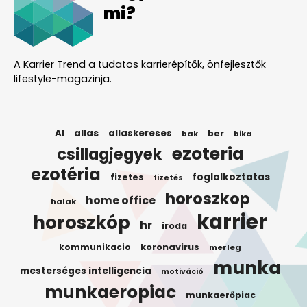
mi?
A Karrier Trend a tudatos karrierépítők, önfejlesztők
lifestyle-magazinja.
AI
allas
allaskereses
ber
bak
bika
ezoteria
csillagjegyek
ezotéria
foglalkoztatas
fizetes
fizetés
horoszkop
home office
halak
karrier
horoszkóp
hr
iroda
koronavirus
kommunikacio
merleg
munka
mesterséges intelligencia
motiváció
munkaeropiac
munkaerőpiac