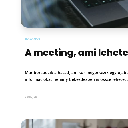
BALANCE
A meeting, ami lehete
Már borsódzik a hátad, amikor megérkezik egy újab
információkat néhány bekezdésben is össze lehetett 
26/07/26