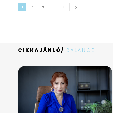
...
1
2
3
85
CIKKAJÁNLÓ/
BALANCE