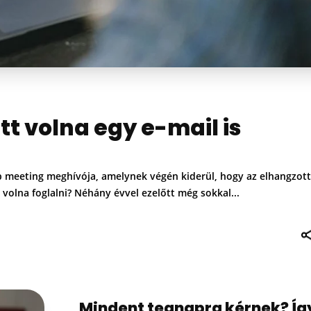
tt volna egy e-mail is
b meeting meghívója, amelynek végén kiderül, hogy az elhangzott
volna foglalni? Néhány évvel ezelőtt még sokkal...
Mindent tegnapra kérnek? Íg