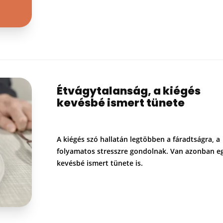
Étvágytalanság, a kiégés
kevésbé ismert tünete
A kiégés szó hallatán legtöbben a fáradtságra, a
folyamatos stresszre gondolnak. Van azonban e
kevésbé ismert tünete is.