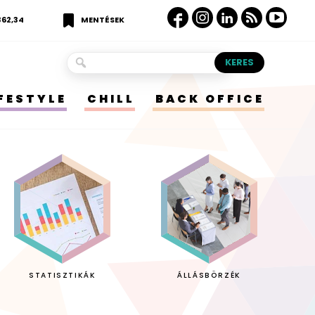
362,34
MENTÉSEK
IFESTYLE
CHILL
BACK OFFICE
STATISZTIKÁK
ÁLLÁSBÖRZÉK