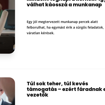
válhat káosszá a munkanap
Egy jól megtervezett munkanap percek alatt
felborulhat, ha egymást érik a sürgős feladatok,
váratlan kérések.
Túl sok teher, túl kevés
támogatás – ezért fáradnak e
vezetők