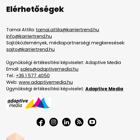
Elérhetőségek
Tarnai Attila:
tarnai.attila@karriertrend.hu
info@karriertrend.hu
Sajtóközlemények, médiapartnerségi megkeresések:
sajto@karriertrend.hu
Ügynökségi értékesítési képviselet: Adaptive Media
Email:
sales@adaptivemedia.hu
Tel.:
+36 1 577 4050
Web:
www.adaptivemedia.hu
Ügynökségi értékesítési képviselet:
Adaptive Media