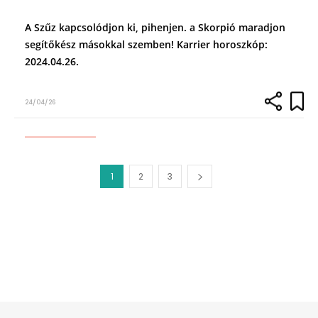
A Szűz kapcsolódjon ki, pihenjen. a Skorpió maradjon
segítőkész másokkal szemben! Karrier horoszkóp:
2024.04.26.
24/04/26
1
2
3