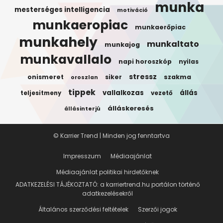
munka
mesterséges intelligencia
motiváció
munkaeropiac
munkaerőpiac
munkahely
munkaltato
munkajog
munkavallalo
napi horoszkóp
nyilas
stressz
onismeret
siker
szakma
oroszlan
tippek
vallalkozas
állás
teljesitmeny
vezető
álláskeresés
állásinterjú
© Karrier Trend | Minden jog fenntartva
Impresszum
Médiaajánlat
Médiaajánlat politikai hirdetőknek
ADATKEZELÉSI TÁJÉKOZTATÓ: a karriertrend.hu portálon történő
adatkezelésekről
Általános szerződési feltételek
Szerzői jogok