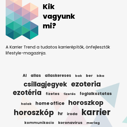
Kik
vagyunk
mi?
A Karrier Trend a tudatos karrierépítők, önfejlesztők
lifestyle-magazinja.
AI
allas
allaskereses
ber
bak
bika
ezoteria
csillagjegyek
ezotéria
foglalkoztatas
fizetes
fizetés
horoszkop
home office
halak
karrier
horoszkóp
hr
iroda
koronavirus
kommunikacio
merleg