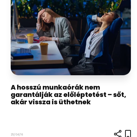
A hosszú munkaórák nem
garantálják az előléptetést – sőt,
akár vissza is üthetnek
25/04/16