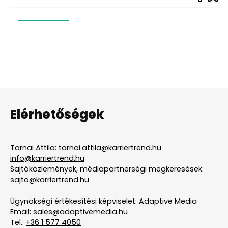
Elérhetőségek
Tarnai Attila:
tarnai.attila@karriertrend.hu
info@karriertrend.hu
Sajtóközlemények, médiapartnerségi megkeresések:
sajto@karriertrend.hu
Ügynökségi értékesítési képviselet: Adaptive Media
Email:
sales@adaptivemedia.hu
Tel.:
+36 1 577 4050