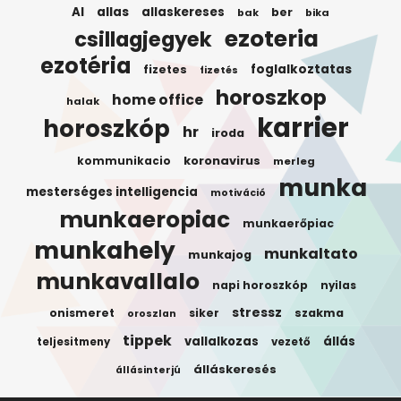
AI
allas
allaskereses
ber
bak
bika
ezoteria
csillagjegyek
ezotéria
foglalkoztatas
fizetes
fizetés
horoszkop
home office
halak
karrier
horoszkóp
hr
iroda
koronavirus
kommunikacio
merleg
munka
mesterséges intelligencia
motiváció
munkaeropiac
munkaerőpiac
munkahely
munkaltato
munkajog
munkavallalo
napi horoszkóp
nyilas
stressz
onismeret
siker
szakma
oroszlan
tippek
vallalkozas
állás
teljesitmeny
vezető
álláskeresés
állásinterjú