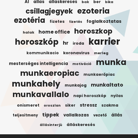
AI
allas
allaskereses
ber
bak
bika
ezoteria
csillagjegyek
ezotéria
foglalkoztatas
fizetes
fizetés
horoszkop
home office
halak
karrier
horoszkóp
hr
iroda
koronavirus
kommunikacio
merleg
munka
mesterséges intelligencia
motiváció
munkaeropiac
munkaerőpiac
munkahely
munkaltato
munkajog
munkavallalo
napi horoszkóp
nyilas
stressz
onismeret
siker
szakma
oroszlan
tippek
vallalkozas
állás
teljesitmeny
vezető
álláskeresés
állásinterjú