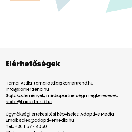
Elérhetőségek
Tarnai Attila:
tarnai.attila@karriertrend.hu
info@karriertrend.hu
Sajtóközlemények, médiapartnerségi megkeresések:
sajto@karriertrend.hu
Ügynökségi értékesítési képviselet: Adaptive Media
Email:
sales@adaptivemedia.hu
Tel.:
+36 1 577 4050