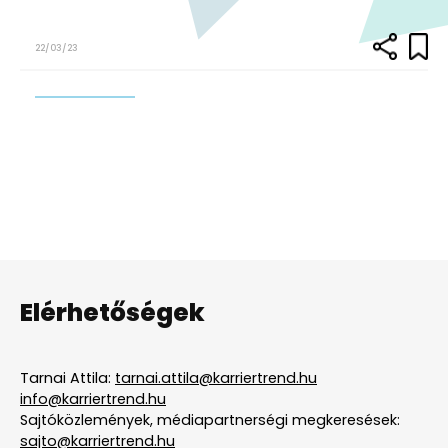
22/03/23
Elérhetőségek
Tarnai Attila:
tarnai.attila@karriertrend.hu
info@karriertrend.hu
Sajtóközlemények, médiapartnerségi megkeresések:
sajto@karriertrend.hu