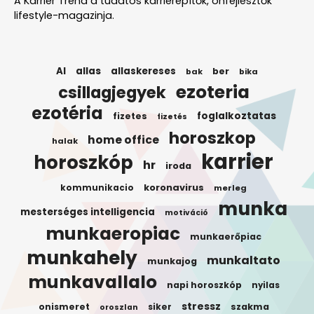
A Karrier Trend a tudatos karrierépítők, önfejlesztők
lifestyle-magazinja.
AI
allas
allaskereses
ber
bak
bika
ezoteria
csillagjegyek
ezotéria
foglalkoztatas
fizetes
fizetés
horoszkop
home office
halak
karrier
horoszkóp
hr
iroda
koronavirus
kommunikacio
merleg
munka
mesterséges intelligencia
motiváció
munkaeropiac
munkaerőpiac
munkahely
munkaltato
munkajog
munkavallalo
napi horoszkóp
nyilas
stressz
onismeret
siker
szakma
oroszlan