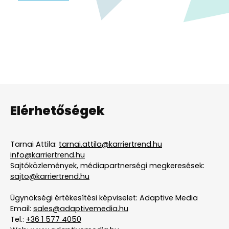
Elérhetőségek
Tarnai Attila:
tarnai.attila@karriertrend.hu
info@karriertrend.hu
Sajtóközlemények, médiapartnerségi megkeresések:
sajto@karriertrend.hu
Ügynökségi értékesítési képviselet: Adaptive Media
Email:
sales@adaptivemedia.hu
Tel.:
+36 1 577 4050