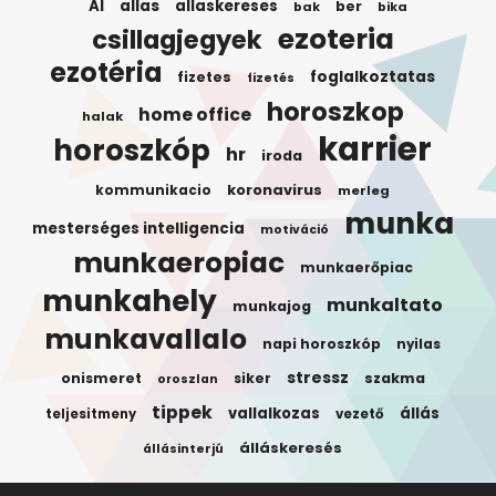
AI
allas
allaskereses
ber
bak
bika
ezoteria
csillagjegyek
ezotéria
foglalkoztatas
fizetes
fizetés
horoszkop
home office
halak
karrier
horoszkóp
hr
iroda
koronavirus
kommunikacio
merleg
munka
mesterséges intelligencia
motiváció
munkaeropiac
munkaerőpiac
munkahely
munkaltato
munkajog
munkavallalo
napi horoszkóp
nyilas
stressz
onismeret
siker
szakma
oroszlan
tippek
vallalkozas
állás
teljesitmeny
vezető
álláskeresés
állásinterjú