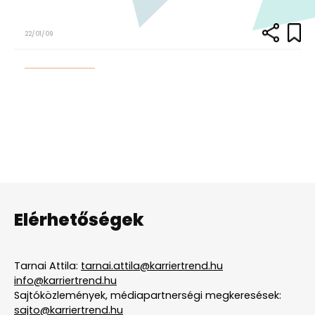
22/01/09
Elérhetőségek
Tarnai Attila:
tarnai.attila@karriertrend.hu
info@karriertrend.hu
Sajtóközlemények, médiapartnerségi megkeresések:
sajto@karriertrend.hu