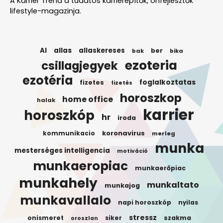
A Karrier Trend a tudatos karrierépítők, önfejlesztők
lifestyle-magazinja.
AI
allas
allaskereses
ber
bak
bika
ezoteria
csillagjegyek
ezotéria
foglalkoztatas
fizetes
fizetés
horoszkop
home office
halak
karrier
horoszkóp
hr
iroda
koronavirus
kommunikacio
merleg
munka
mesterséges intelligencia
motiváció
munkaeropiac
munkaerőpiac
munkahely
munkaltato
munkajog
munkavallalo
napi horoszkóp
nyilas
stressz
onismeret
siker
szakma
oroszlan