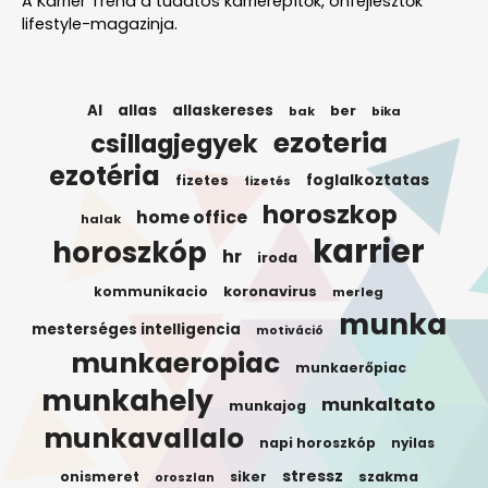
A Karrier Trend a tudatos karrierépítők, önfejlesztők
lifestyle-magazinja.
AI
allas
allaskereses
ber
bak
bika
ezoteria
csillagjegyek
ezotéria
foglalkoztatas
fizetes
fizetés
horoszkop
home office
halak
karrier
horoszkóp
hr
iroda
koronavirus
kommunikacio
merleg
munka
mesterséges intelligencia
motiváció
munkaeropiac
munkaerőpiac
munkahely
munkaltato
munkajog
munkavallalo
napi horoszkóp
nyilas
stressz
onismeret
siker
szakma
oroszlan