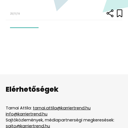
25/11/19
Elérhetőségek
Tarnai Attila:
tarnai.attila@karriertrend.hu
info@karriertrend.hu
Sajtóközlemények, médiapartnerségi megkeresések:
sajto@karriertrend.hu