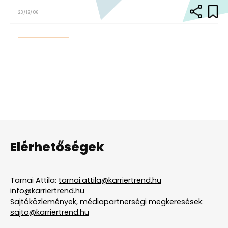
23/12/06
Elérhetőségek
Tarnai Attila:
tarnai.attila@karriertrend.hu
info@karriertrend.hu
Sajtóközlemények, médiapartnerségi megkeresések:
sajto@karriertrend.hu