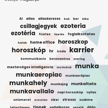
AI
allas
allaskereses
ber
bak
bika
ezoteria
csillagjegyek
ezotéria
foglalkoztatas
fizetes
fizetés
horoszkop
home office
halak
karrier
horoszkóp
hr
iroda
koronavirus
kommunikacio
merleg
munka
mesterséges intelligencia
motiváció
munkaeropiac
munkaerőpiac
munkahely
munkaltato
munkajog
munkavallalo
napi horoszkóp
nyilas
stressz
onismeret
siker
szakma
oroszlan
tippek
vallalkozas
állás
teljesitmeny
vezető