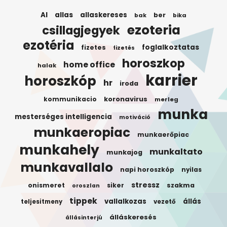
AI
allas
allaskereses
ber
bak
bika
ezoteria
csillagjegyek
ezotéria
foglalkoztatas
fizetes
fizetés
horoszkop
home office
halak
karrier
horoszkóp
hr
iroda
koronavirus
kommunikacio
merleg
munka
mesterséges intelligencia
motiváció
munkaeropiac
munkaerőpiac
munkahely
munkaltato
munkajog
munkavallalo
napi horoszkóp
nyilas
stressz
onismeret
siker
szakma
oroszlan
tippek
vallalkozas
állás
teljesitmeny
vezető
álláskeresés
állásinterjú