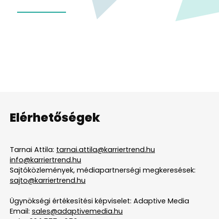
Elérhetőségek
Tarnai Attila:
tarnai.attila@karriertrend.hu
info@karriertrend.hu
Sajtóközlemények, médiapartnerségi megkeresések:
sajto@karriertrend.hu
Ügynökségi értékesítési képviselet: Adaptive Media
Email:
sales@adaptivemedia.hu