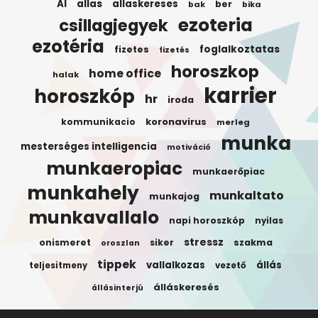
AI
allas
allaskereses
ber
bak
bika
ezoteria
csillagjegyek
ezotéria
foglalkoztatas
fizetes
fizetés
horoszkop
home office
halak
karrier
horoszkóp
hr
iroda
koronavirus
kommunikacio
merleg
munka
mesterséges intelligencia
motiváció
munkaeropiac
munkaerőpiac
munkahely
munkaltato
munkajog
munkavallalo
napi horoszkóp
nyilas
stressz
onismeret
siker
szakma
oroszlan
tippek
vallalkozas
állás
teljesitmeny
vezető
álláskeresés
állásinterjú