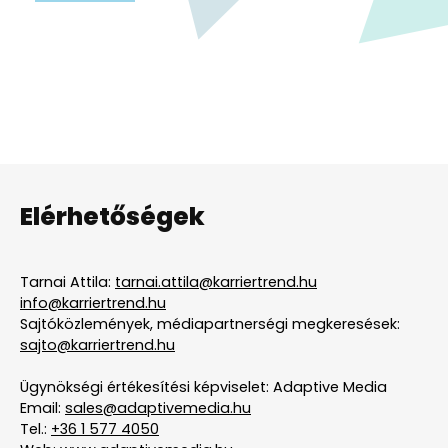
Elérhetőségek
Tarnai Attila:
tarnai.attila@karriertrend.hu
info@karriertrend.hu
Sajtóközlemények, médiapartnerségi megkeresések:
sajto@karriertrend.hu
Ügynökségi értékesítési képviselet: Adaptive Media
Email:
sales@adaptivemedia.hu
Tel.:
+36 1 577 4050