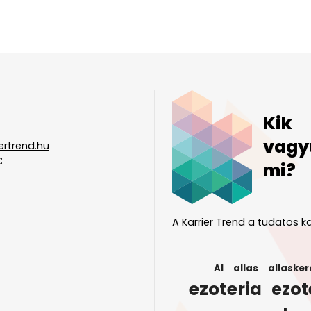
Kik
vagy
ertrend.hu
:
mi?
A Karrier Trend a tudatos ka
AI
allas
allasker
ezoteria
ezot