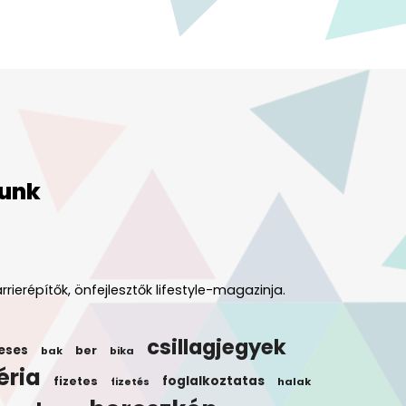
unk
rrierépítők, önfejlesztők lifestyle-magazinja.
csillagjegyek
eses
ber
bak
bika
éria
foglalkoztatas
fizetes
halak
fizetés