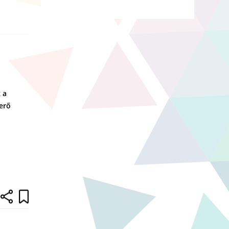
 a
erő