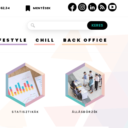
362,34
MENTÉSEK
IFESTYLE
CHILL
BACK OFFICE
STATISZTIKÁK
ÁLLÁSBÖRZÉK