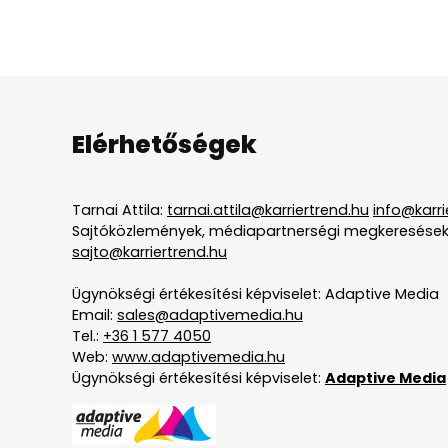
Elérhetőségek
Tarnai Attila:
tarnai.attila@karriertrend.hu
info@karri
Sajtóközlemények, médiapartnerségi megkeresések
sajto@karriertrend.hu
Ügynökségi értékesítési képviselet: Adaptive Media
Email:
sales@adaptivemedia.hu
Tel.:
+36 1 577 4050
Web:
www.adaptivemedia.hu
Ügynökségi értékesítési képviselet:
Adaptive Media