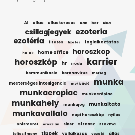
AI
allas
allaskereses
ber
bak
bika
ezoteria
csillagjegyek
ezotéria
foglalkoztatas
fizetes
fizetés
horoszkop
home office
halak
karrier
horoszkóp
hr
iroda
koronavirus
kommunikacio
merleg
munka
mesterséges intelligencia
motiváció
munkaeropiac
munkaerőpiac
munkahely
munkaltato
munkajog
munkavallalo
napi horoszkóp
nyilas
stressz
onismeret
siker
szakma
oroszlan
tippek
vallalkozas
állás
teljesitmeny
vezető