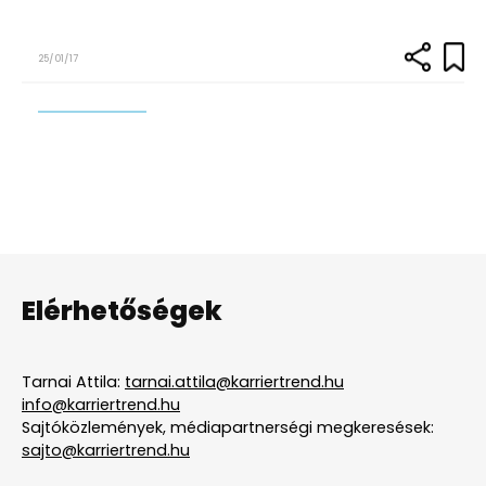
25/01/17
Elérhetőségek
Tarnai Attila:
tarnai.attila@karriertrend.hu
info@karriertrend.hu
Sajtóközlemények, médiapartnerségi megkeresések:
sajto@karriertrend.hu