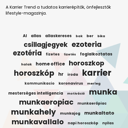
A Karrier Trend a tudatos karrierépítők, önfejlesztők
lifestyle-magazinja.
AI
allas
allaskereses
ber
bak
bika
ezoteria
csillagjegyek
ezotéria
foglalkoztatas
fizetes
fizetés
horoszkop
home office
halak
karrier
horoszkóp
hr
iroda
koronavirus
kommunikacio
merleg
munka
mesterséges intelligencia
motiváció
munkaeropiac
munkaerőpiac
munkahely
munkaltato
munkajog
munkavallalo
napi horoszkóp
nyilas