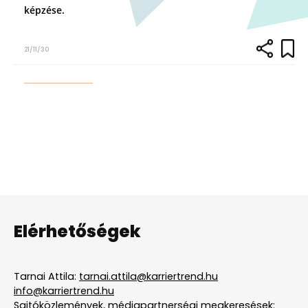
képzése.
21/11/30
Elérhetőségek
Tarnai Attila:
tarnai.attila@karriertrend.hu
info@karriertrend.hu
Sajtóközlemények, médiapartnerségi megkeresések: