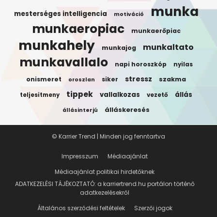
munka
mesterséges intelligencia
motiváció
munkaeropiac
munkaerőpiac
munkahely
munkaltato
munkajog
munkavallalo
napi horoszkóp
nyilas
stressz
onismeret
siker
szakma
oroszlan
tippek
vallalkozas
állás
teljesitmeny
vezető
álláskeresés
állásinterjú
© Karrier Trend | Minden jog fenntartva
Impresszum
Médiaajánlat
Médiaajánlat politikai hirdetőknek
ADATKEZELÉSI TÁJÉKOZTATÓ: a karriertrend.hu portálon történő
adatkezelésekről
Általános szerződési feltételek
Szerzői jogok