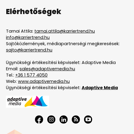
Elérhetőségek
Tarnai Attila:
tarnai.attila@karriertrend.hu
info@karriertrend.hu
Sajtóközlemények, médiapartnerségi megkeresések:
sajto@karriertrend.hu
Ügynökségi értékesítési képviselet: Adaptive Media
Email:
sales@adaptivemedia.hu
Tel.:
+36 1 577 4050
Web:
www.adaptivemedia.hu
Ügynökségi értékesítési képviselet:
Adaptive Media