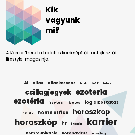
Kik
vagyunk
mi?
A Karrier Trend a tudatos karrierépítők, önfejlesztők
lifestyle-magazinja.
AI
allas
allaskereses
ber
bak
bika
ezoteria
csillagjegyek
ezotéria
foglalkoztatas
fizetes
fizetés
horoszkop
home office
halak
karrier
horoszkóp
hr
iroda
koronavirus
kommunikacio
merleg