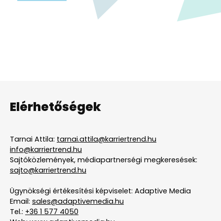
Elérhetőségek
Tarnai Attila:
tarnai.attila@karriertrend.hu
info@karriertrend.hu
Sajtóközlemények, médiapartnerségi megkeresések:
sajto@karriertrend.hu
Ügynökségi értékesítési képviselet: Adaptive Media
Email:
sales@adaptivemedia.hu
Tel.:
+36 1 577 4050