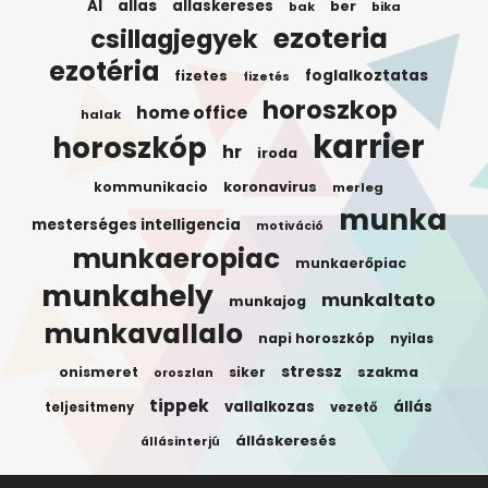
AI
allas
allaskereses
ber
bak
bika
ezoteria
csillagjegyek
ezotéria
foglalkoztatas
fizetes
fizetés
horoszkop
home office
halak
karrier
horoszkóp
hr
iroda
koronavirus
kommunikacio
merleg
munka
mesterséges intelligencia
motiváció
munkaeropiac
munkaerőpiac
munkahely
munkaltato
munkajog
munkavallalo
napi horoszkóp
nyilas
stressz
onismeret
siker
szakma
oroszlan
tippek
vallalkozas
állás
teljesitmeny
vezető
álláskeresés
állásinterjú