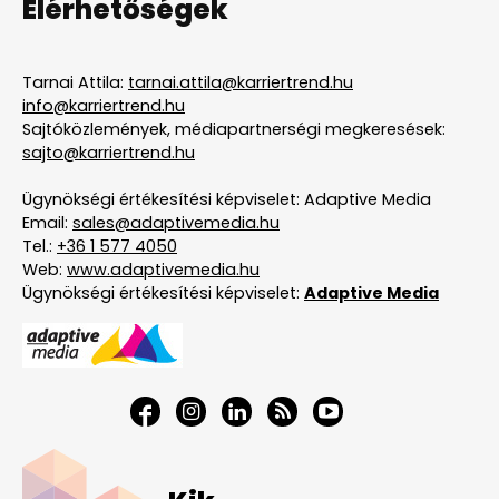
Elérhetőségek
Tarnai Attila:
tarnai.attila@karriertrend.hu
info@karriertrend.hu
Sajtóközlemények, médiapartnerségi megkeresések:
sajto@karriertrend.hu
Ügynökségi értékesítési képviselet: Adaptive Media
Email:
sales@adaptivemedia.hu
Tel.:
+36 1 577 4050
Web:
www.adaptivemedia.hu
Ügynökségi értékesítési képviselet:
Adaptive Media