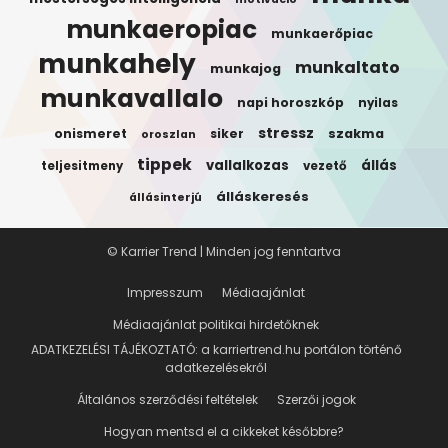
munkaeropiac
munkaerőpiac
munkahely
munkaltato
munkajog
munkavallalo
napi horoszkóp
nyilas
stressz
onismeret
siker
szakma
oroszlan
tippek
vallalkozas
állás
teljesitmeny
vezető
álláskeresés
állásinterjú
© Karrier Trend | Minden jog fenntartva
Impresszum
Médiaajánlat
Médiaajánlat politikai hirdetőknek
ADATKEZELÉSI TÁJÉKOZTATÓ: a karriertrend.hu portálon történő
adatkezelésekről
Általános szerződési feltételek
Szerzői jogok
Hogyan mentsd el a cikkeket későbbre?