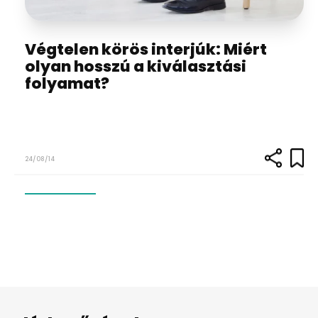
Végtelen körös interjúk: Miért
olyan hosszú a kiválasztási
folyamat?
24/08/14