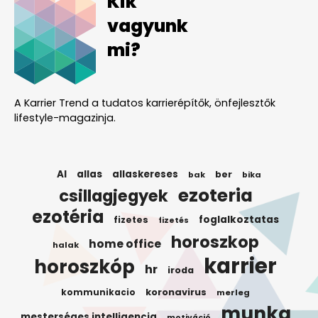
Kik
vagyunk
mi?
A Karrier Trend a tudatos karrierépítők, önfejlesztők
lifestyle-magazinja.
AI
allas
allaskereses
ber
bak
bika
ezoteria
csillagjegyek
ezotéria
foglalkoztatas
fizetes
fizetés
horoszkop
home office
halak
karrier
horoszkóp
hr
iroda
koronavirus
kommunikacio
merleg
munka
mesterséges intelligencia
motiváció