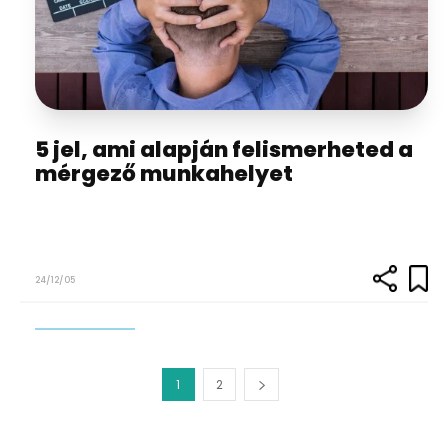
5 jel, ami alapján felismerheted a
mérgező munkahelyet
24/12/05
1
2