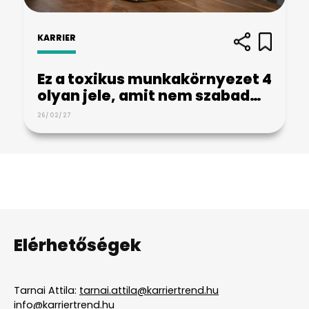
KARRIER
Ez a toxikus munkakörnyezet 4
olyan jele, amit nem szabad…
26/02/27
Elérhetőségek
Tarnai Attila:
tarnai.attila@karriertrend.hu
info@karriertrend.hu