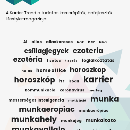
A Karrier Trend a tudatos karrierépítők, önfejlesztők
lifestyle-magazinja.
AI
allas
allaskereses
ber
bak
bika
ezoteria
csillagjegyek
ezotéria
foglalkoztatas
fizetes
fizetés
horoszkop
home office
halak
karrier
horoszkóp
hr
iroda
koronavirus
kommunikacio
merleg
munka
mesterséges intelligencia
motiváció
munkaeropiac
munkaerőpiac
munkahely
munkaltato
munkajog
munkavallalo