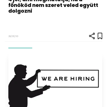
főnököd nem szeret veled együtt
dolgozni
26/01/30