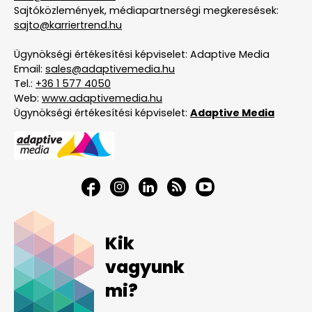
Sajtóközlemények, médiapartnerségi megkeresések:
sajto@karriertrend.hu
Ügynökségi értékesítési képviselet: Adaptive Media
Email:
sales@adaptivemedia.hu
Tel.:
+36 1 577 4050
Web:
www.adaptivemedia.hu
Ügynökségi értékesítési képviselet:
Adaptive Media
Kik
vagyunk
mi?