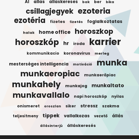
AI
allas
allaskereses
ber
bak
bika
ezoteria
csillagjegyek
ezotéria
foglalkoztatas
fizetes
fizetés
horoszkop
home office
halak
karrier
horoszkóp
hr
iroda
koronavirus
kommunikacio
merleg
munka
mesterséges intelligencia
motiváció
munkaeropiac
munkaerőpiac
munkahely
munkaltato
munkajog
munkavallalo
napi horoszkóp
nyilas
stressz
onismeret
siker
szakma
oroszlan
tippek
vallalkozas
állás
teljesitmeny
vezető
álláskeresés
állásinterjú