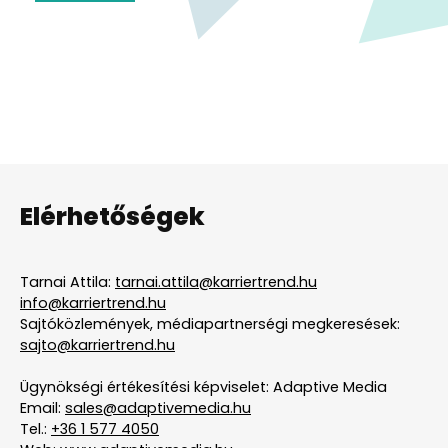
Elérhetőségek
Tarnai Attila:
tarnai.attila@karriertrend.hu
info@karriertrend.hu
Sajtóközlemények, médiapartnerségi megkeresések:
sajto@karriertrend.hu
Ügynökségi értékesítési képviselet: Adaptive Media
Email:
sales@adaptivemedia.hu
Tel.:
+36 1 577 4050