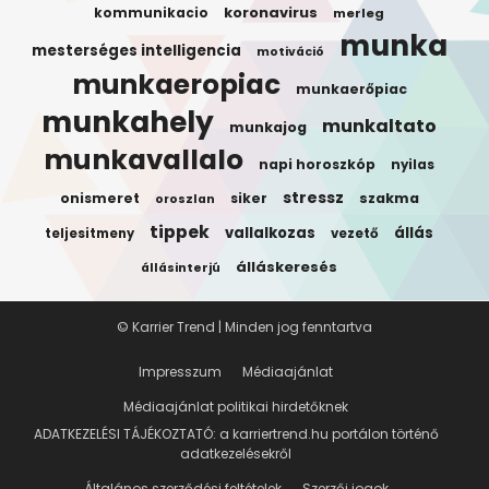
koronavirus
kommunikacio
merleg
munka
mesterséges intelligencia
motiváció
munkaeropiac
munkaerőpiac
munkahely
munkaltato
munkajog
munkavallalo
napi horoszkóp
nyilas
stressz
onismeret
siker
szakma
oroszlan
tippek
vallalkozas
állás
teljesitmeny
vezető
álláskeresés
állásinterjú
© Karrier Trend | Minden jog fenntartva
Impresszum
Médiaajánlat
Médiaajánlat politikai hirdetőknek
ADATKEZELÉSI TÁJÉKOZTATÓ: a karriertrend.hu portálon történő
adatkezelésekről
Általános szerződési feltételek
Szerzői jogok