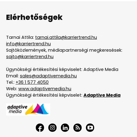
Elérhetőségek
Tarnai Attila:
tarnai.attila@karriertrend.hu
info@karriertrend.hu
Sajtóközlemények, médiapartnerségi megkeresések:
sajto@karriertrend.hu
Ügynökségi értékesítési képviselet: Adaptive Media
Email:
sales@adaptivemedia.hu
Tel.:
+36 1 577 4050
Web:
www.adaptivemedia.hu
Ügynökségi értékesítési képviselet:
Adaptive Media