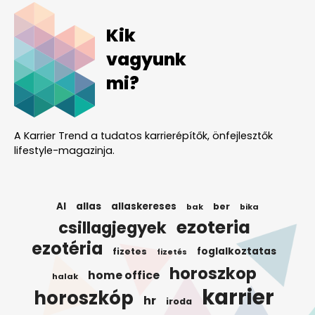
Kik
vagyunk
mi?
A Karrier Trend a tudatos karrierépítők, önfejlesztők
lifestyle-magazinja.
AI
allas
allaskereses
ber
bak
bika
ezoteria
csillagjegyek
ezotéria
foglalkoztatas
fizetes
fizetés
horoszkop
home office
halak
karrier
horoszkóp
hr
iroda