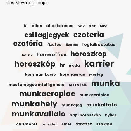
lifestyle-magazinja.
AI
allas
allaskereses
ber
bak
bika
ezoteria
csillagjegyek
ezotéria
foglalkoztatas
fizetes
fizetés
horoszkop
home office
halak
karrier
horoszkóp
hr
iroda
koronavirus
kommunikacio
merleg
munka
mesterséges intelligencia
motiváció
munkaeropiac
munkaerőpiac
munkahely
munkaltato
munkajog
munkavallalo
napi horoszkóp
nyilas
stressz
onismeret
siker
szakma
oroszlan