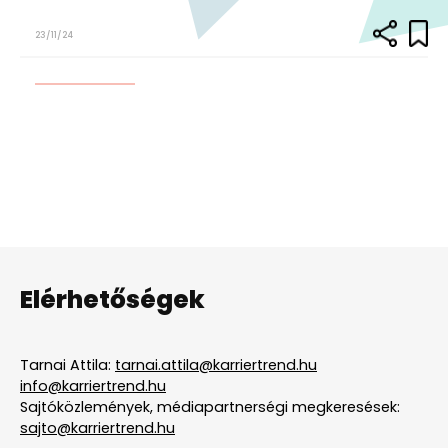
23/11/24
Elérhetőségek
Tarnai Attila:
tarnai.attila@karriertrend.hu
info@karriertrend.hu
Sajtóközlemények, médiapartnerségi megkeresések:
sajto@karriertrend.hu