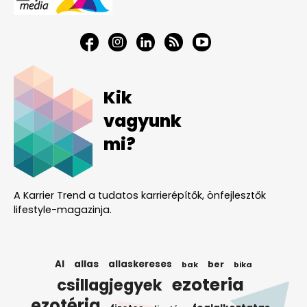
Kik
vagyunk
mi?
A Karrier Trend a tudatos karrierépítők, önfejlesztők
lifestyle-magazinja.
AI
allas
allaskereses
ber
bak
bika
ezoteria
csillagjegyek
ezotéria