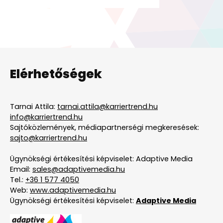
Elérhetőségek
Tarnai Attila:
tarnai.attila@karriertrend.hu
info@karriertrend.hu
Sajtóközlemények, médiapartnerségi megkeresések:
sajto@karriertrend.hu
Ügynökségi értékesítési képviselet: Adaptive Media
Email:
sales@adaptivemedia.hu
Tel.:
+36 1 577 4050
Web:
www.adaptivemedia.hu
Ügynökségi értékesítési képviselet:
Adaptive Media