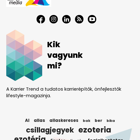
Kik
vagyunk
mi?
A Karrier Trend a tudatos karrierépítők, önfejlesztők
lifestyle-magazinja.
AI
allas
allaskereses
ber
bak
bika
ezoteria
csillagjegyek
ezotéria