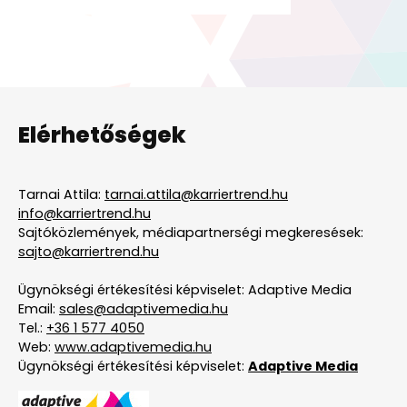
Elérhetőségek
Tarnai Attila:
tarnai.attila@karriertrend.hu
info@karriertrend.hu
Sajtóközlemények, médiapartnerségi megkeresések:
sajto@karriertrend.hu
Ügynökségi értékesítési képviselet: Adaptive Media
Email:
sales@adaptivemedia.hu
Tel.:
+36 1 577 4050
Web:
www.adaptivemedia.hu
Ügynökségi értékesítési képviselet:
Adaptive Media