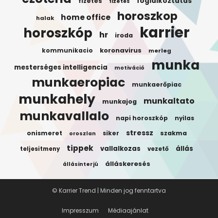
foglalkoztatas
fizetes
fizetés
horoszkop
home office
halak
karrier
horoszkóp
hr
iroda
koronavirus
kommunikacio
merleg
munka
mesterséges intelligencia
motiváció
munkaeropiac
munkaerőpiac
munkahely
munkaltato
munkajog
munkavallalo
napi horoszkóp
nyilas
stressz
onismeret
siker
szakma
oroszlan
tippek
vallalkozas
állás
teljesitmeny
vezető
álláskeresés
állásinterjú
© Karrier Trend | Minden jog fenntartva
Impresszum
Médiaajánlat