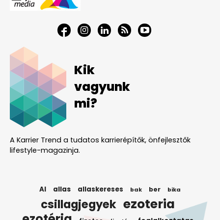
Kik
vagyunk
mi?
A Karrier Trend a tudatos karrierépítők, önfejlesztők
lifestyle-magazinja.
AI
allas
allaskereses
ber
bak
bika
ezoteria
csillagjegyek
ezotéria