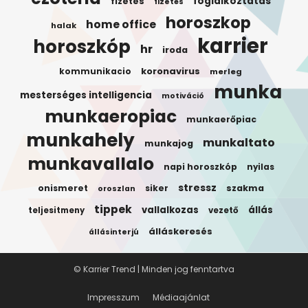
foglalkoztatas
fizetes
fizetés
horoszkop
home office
halak
karrier
horoszkóp
hr
iroda
koronavirus
kommunikacio
merleg
munka
mesterséges intelligencia
motiváció
munkaeropiac
munkaerőpiac
munkahely
munkaltato
munkajog
munkavallalo
napi horoszkóp
nyilas
stressz
onismeret
siker
szakma
oroszlan
tippek
vallalkozas
állás
teljesitmeny
vezető
álláskeresés
állásinterjú
© Karrier Trend | Minden jog fenntartva
Impresszum
Médiaajánlat