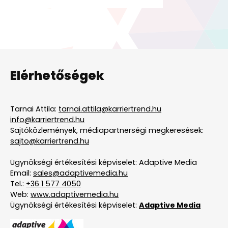
Elérhetőségek
Tarnai Attila:
tarnai.attila@karriertrend.hu
info@karriertrend.hu
Sajtóközlemények, médiapartnerségi megkeresések:
sajto@karriertrend.hu
Ügynökségi értékesítési képviselet: Adaptive Media
Email:
sales@adaptivemedia.hu
Tel.:
+36 1 577 4050
Web:
www.adaptivemedia.hu
Ügynökségi értékesítési képviselet:
Adaptive Media