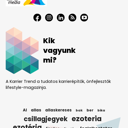
Kik
vagyunk
mi?
A Karrier Trend a tudatos karrierépítők, önfejlesztők
lifestyle-magazinja.
AI
allas
allaskereses
ber
bak
bika
ezoteria
csillagjegyek
ezotéria