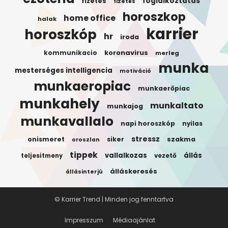
foglalkoztatas
fizetes
fizetés
horoszkop
home office
halak
karrier
horoszkóp
hr
iroda
koronavirus
kommunikacio
merleg
munka
mesterséges intelligencia
motiváció
munkaeropiac
munkaerőpiac
munkahely
munkaltato
munkajog
munkavallalo
napi horoszkóp
nyilas
stressz
onismeret
siker
szakma
oroszlan
tippek
vallalkozas
állás
teljesitmeny
vezető
álláskeresés
állásinterjú
© Karrier Trend | Minden jog fenntartva
Impresszum
Médiaajánlat