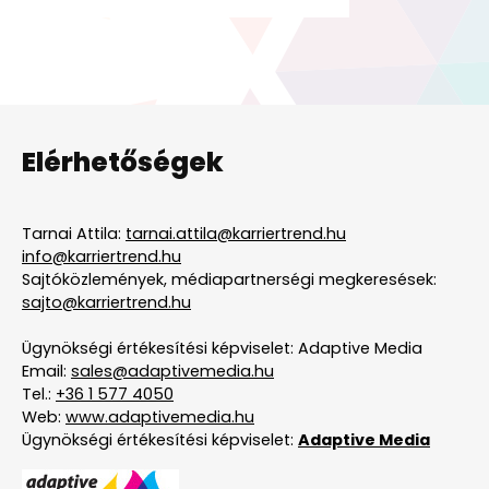
Elérhetőségek
Tarnai Attila:
tarnai.attila@karriertrend.hu
info@karriertrend.hu
Sajtóközlemények, médiapartnerségi megkeresések:
sajto@karriertrend.hu
Ügynökségi értékesítési képviselet: Adaptive Media
Email:
sales@adaptivemedia.hu
Tel.:
+36 1 577 4050
Web:
www.adaptivemedia.hu
Ügynökségi értékesítési képviselet:
Adaptive Media