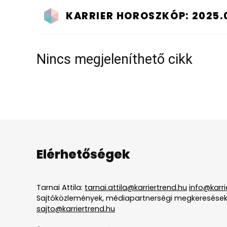
KARRIER HOROSZKÓP: 2025.0
Nincs megjeleníthető cikk
Elérhetőségek
Tarnai Attila:
tarnai.attila@karriertrend.hu
info@karri
Sajtóközlemények, médiapartnerségi megkeresések
sajto@karriertrend.hu