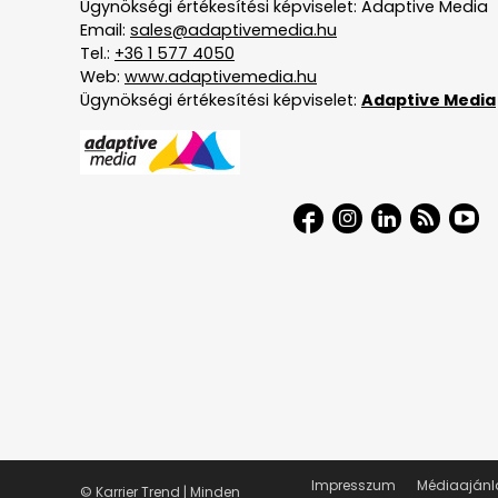
Ügynökségi értékesítési képviselet: Adaptive Media
Email:
sales@adaptivemedia.hu
Tel.:
+36 1 577 4050
Web:
www.adaptivemedia.hu
Ügynökségi értékesítési képviselet:
Adaptive Media
Impresszum
Médiaajánl
© Karrier Trend | Minden