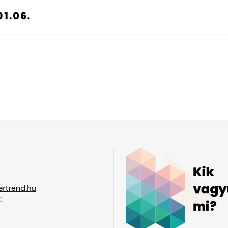
1.06.
Kik
vagy
ertrend.hu
:
mi?