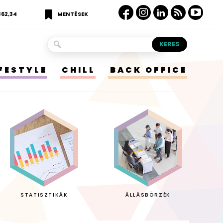
362,34
MENTÉSEK
IFESTYLE
CHILL
BACK OFFICE
STATISZTIKÁK
ÁLLÁSBÖRZÉK