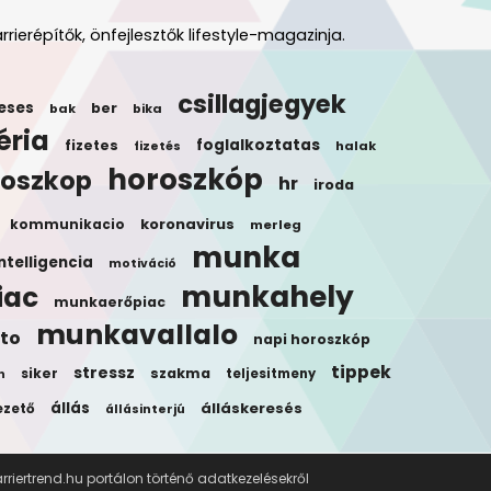
rrierépítők, önfejlesztők lifestyle-magazinja.
csillagjegyek
eses
ber
bak
bika
éria
foglalkoztatas
fizetes
halak
fizetés
horoszkóp
roszkop
hr
iroda
koronavirus
kommunikacio
merleg
munka
ntelligencia
motiváció
munkahely
iac
munkaerőpiac
munkavallalo
to
napi horoszkóp
tippek
stressz
siker
szakma
teljesitmeny
n
állás
álláskeresés
ezető
állásinterjú
riertrend.hu portálon történő adatkezelésekről