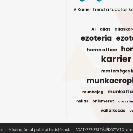
A Karrier Trend a tudatos ka
AI
allas
allasker
ezoteria
ezot
ho
home office
karrier
mesterséges i
munkaerop
munkalta
munkajog
onismeret
nyilas
oroszla
vallalkozas
v
at
Médiaajánlat politikai hirdetőknek
ADATKEZELÉSI TÁJÉKOZTATÓ: a kar