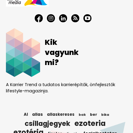
Kik
vagyunk
mi?
A Karrier Trend a tudatos karrierépítők, önfejlesztők
lifestyle-magazinja.
AI
allas
allaskereses
ber
bak
bika
ezoteria
csillagjegyek
ezotéria