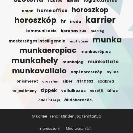
foglalkoztatas
fizetes
fizetés
horoszkop
home office
halak
karrier
horoszkóp
hr
iroda
koronavirus
kommunikacio
merleg
munka
mesterséges intelligencia
motiváció
munkaeropiac
munkaerőpiac
munkahely
munkaltato
munkajog
munkavallalo
napi horoszkóp
nyilas
stressz
onismeret
siker
szakma
oroszlan
tippek
vallalkozas
állás
teljesitmeny
vezető
álláskeresés
állásinterjú
© Karrier Trend | Minden jog fenntartva
Impresszum
Médiaajánlat