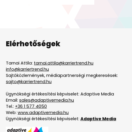
Elérhetőségek
Tarnai Attila:
tarnai.attila@karriertrend.hu
info@karriertrend.hu
Sajtóközlemények, médiapartnerségi megkeresések:
sajto@karriertrend.hu
Ügynökségi értékesítési képviselet: Adaptive Media
Email:
sales@adaptivemedia.hu
Tel.:
+36 1 577 4050
Web:
www.adaptivemedia.hu
Ügynökségi értékesítési képviselet:
Adaptive Media