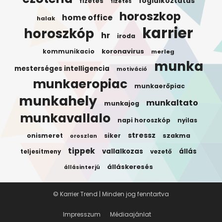
foglalkoztatas
fizetes
fizetés
horoszkop
home office
halak
karrier
horoszkóp
hr
iroda
koronavirus
kommunikacio
merleg
munka
mesterséges intelligencia
motiváció
munkaeropiac
munkaerőpiac
munkahely
munkaltato
munkajog
munkavallalo
napi horoszkóp
nyilas
stressz
onismeret
siker
szakma
oroszlan
tippek
vallalkozas
állás
teljesitmeny
vezető
álláskeresés
állásinterjú
© Karrier Trend | Minden jog fenntartva
Impresszum
Médiaajánlat