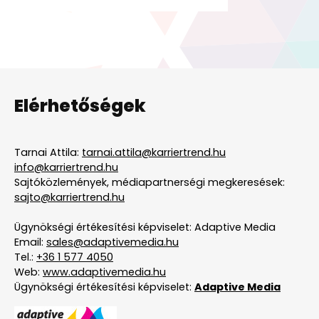
Elérhetőségek
Tarnai Attila:
tarnai.attila@karriertrend.hu
info@karriertrend.hu
Sajtóközlemények, médiapartnerségi megkeresések:
sajto@karriertrend.hu
Ügynökségi értékesítési képviselet: Adaptive Media
Email:
sales@adaptivemedia.hu
Tel.:
+36 1 577 4050
Web:
www.adaptivemedia.hu
Ügynökségi értékesítési képviselet:
Adaptive Media