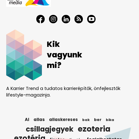
Kik
vagyunk
mi?
A Karrier Trend a tudatos karrierépítők, önfejlesztők
lifestyle-magazinja.
AI
allas
allaskereses
ber
bak
bika
ezoteria
csillagjegyek
ezotéria