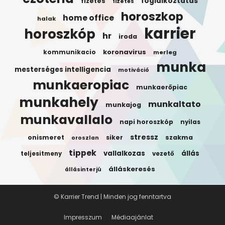
foglalkoztatas
fizetes
fizetés
horoszkop
home office
halak
karrier
horoszkóp
hr
iroda
koronavirus
kommunikacio
merleg
munka
mesterséges intelligencia
motiváció
munkaeropiac
munkaerőpiac
munkahely
munkaltato
munkajog
munkavallalo
napi horoszkóp
nyilas
stressz
onismeret
siker
szakma
oroszlan
tippek
vallalkozas
állás
teljesitmeny
vezető
álláskeresés
állásinterjú
© Karrier Trend | Minden jog fenntartva
Impresszum
Médiaajánlat