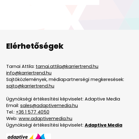
Elérhetőségek
Tarnai Attila:
tarnai.attila@karriertrend.hu
info@karriertrend.hu
Sajtóközlemények, médiapartnerségi megkeresések:
sajto@karriertrend.hu
Ügynökségi értékesítési képviselet: Adaptive Media
Email:
sales@adaptivemedia.hu
Tel.:
+36 1 577 4050
Web:
www.adaptivemedia.hu
Ügynökségi értékesítési képviselet:
Adaptive Media