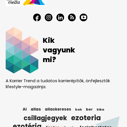
Kik
vagyunk
mi?
A Karrier Trend a tudatos karrierépítők, önfejlesztők
lifestyle-magazinja.
AI
allas
allaskereses
ber
bak
bika
ezoteria
csillagjegyek
ezotéria