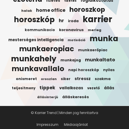
foglalkoztatas
fizetes
fizetés
horoszkop
home office
halak
karrier
horoszkóp
hr
iroda
koronavirus
kommunikacio
merleg
munka
mesterséges intelligencia
motiváció
munkaeropiac
munkaerőpiac
munkahely
munkaltato
munkajog
munkavallalo
napi horoszkóp
nyilas
stressz
onismeret
siker
szakma
oroszlan
tippek
vallalkozas
állás
teljesitmeny
vezető
álláskeresés
állásinterjú
© Karrier Trend | Minden jog fenntartva
Impresszum
Médiaajánlat