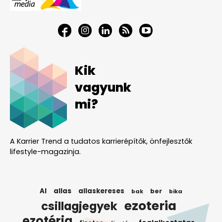
Kik
vagyunk
mi?
A Karrier Trend a tudatos karrierépítők, önfejlesztők
lifestyle-magazinja.
AI
allas
allaskereses
ber
bak
bika
ezoteria
csillagjegyek
ezotéria