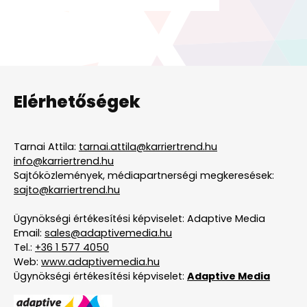
Elérhetőségek
Tarnai Attila:
tarnai.attila@karriertrend.hu
info@karriertrend.hu
Sajtóközlemények, médiapartnerségi megkeresések:
sajto@karriertrend.hu
Ügynökségi értékesítési képviselet: Adaptive Media
Email:
sales@adaptivemedia.hu
Tel.:
+36 1 577 4050
Web:
www.adaptivemedia.hu
Ügynökségi értékesítési képviselet:
Adaptive Media