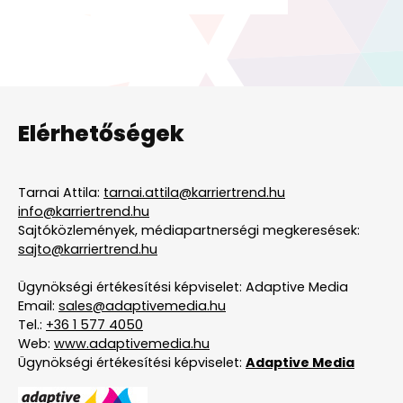
Elérhetőségek
Tarnai Attila:
tarnai.attila@karriertrend.hu
info@karriertrend.hu
Sajtóközlemények, médiapartnerségi megkeresések:
sajto@karriertrend.hu
Ügynökségi értékesítési képviselet: Adaptive Media
Email:
sales@adaptivemedia.hu
Tel.:
+36 1 577 4050
Web:
www.adaptivemedia.hu
Ügynökségi értékesítési képviselet:
Adaptive Media