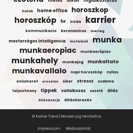
foglalkoztatas
fizetes
fizetés
horoszkop
home office
halak
karrier
horoszkóp
hr
iroda
koronavirus
kommunikacio
merleg
munka
mesterséges intelligencia
motiváció
munkaeropiac
munkaerőpiac
munkahely
munkaltato
munkajog
munkavallalo
napi horoszkóp
nyilas
stressz
onismeret
siker
szakma
oroszlan
tippek
vallalkozas
állás
teljesitmeny
vezető
álláskeresés
állásinterjú
© Karrier Trend | Minden jog fenntartva
Impresszum
Médiaajánlat