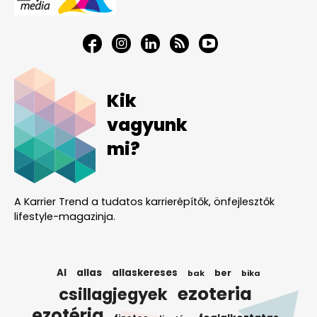
Kik
vagyunk
mi?
A Karrier Trend a tudatos karrierépítők, önfejlesztők
lifestyle-magazinja.
AI
allas
allaskereses
ber
bak
bika
ezoteria
csillagjegyek
ezotéria