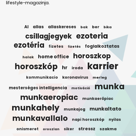
lifestyle-magazinja.
AI
allas
allaskereses
ber
bak
bika
ezoteria
csillagjegyek
ezotéria
foglalkoztatas
fizetes
fizetés
horoszkop
home office
halak
karrier
horoszkóp
hr
iroda
koronavirus
kommunikacio
merleg
munka
mesterséges intelligencia
motiváció
munkaeropiac
munkaerőpiac
munkahely
munkaltato
munkajog
munkavallalo
napi horoszkóp
nyilas
stressz
onismeret
siker
szakma
oroszlan