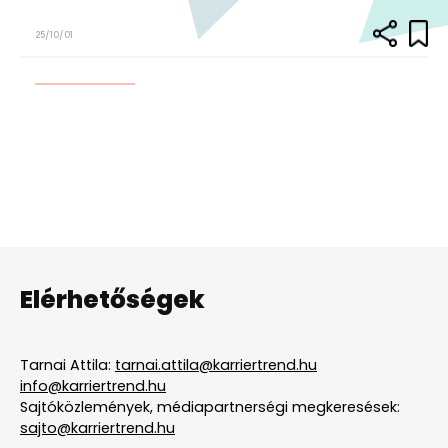
25/10/01
Elérhetőségek
Tarnai Attila:
tarnai.attila@karriertrend.hu
info@karriertrend.hu
Sajtóközlemények, médiapartnerségi megkeresések:
sajto@karriertrend.hu