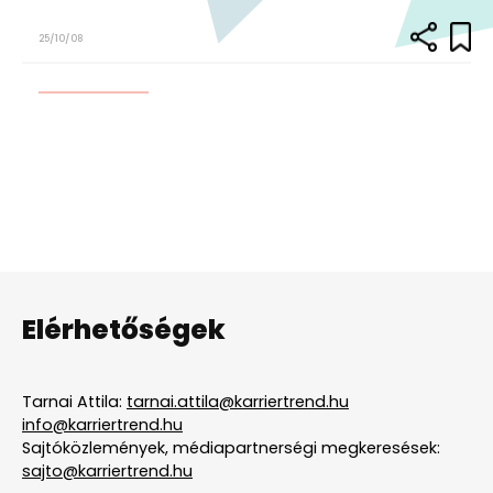
25/10/08
Elérhetőségek
Tarnai Attila:
tarnai.attila@karriertrend.hu
info@karriertrend.hu
Sajtóközlemények, médiapartnerségi megkeresések:
sajto@karriertrend.hu