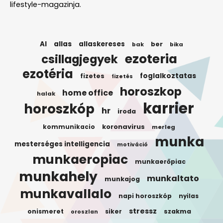
lifestyle-magazinja.
AI
allas
allaskereses
ber
bak
bika
ezoteria
csillagjegyek
ezotéria
foglalkoztatas
fizetes
fizetés
horoszkop
home office
halak
karrier
horoszkóp
hr
iroda
koronavirus
kommunikacio
merleg
munka
mesterséges intelligencia
motiváció
munkaeropiac
munkaerőpiac
munkahely
munkaltato
munkajog
munkavallalo
napi horoszkóp
nyilas
stressz
onismeret
siker
szakma
oroszlan