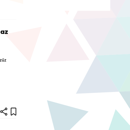
 az
Szűz