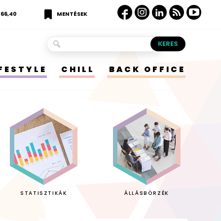
366,40
MENTÉSEK
IFESTYLE
CHILL
BACK OFFICE
STATISZTIKÁK
ÁLLÁSBÖRZÉK