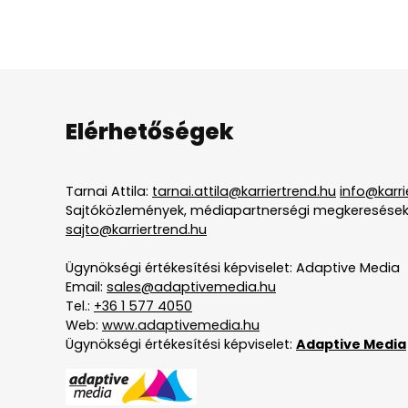
Elérhetőségek
Tarnai Attila:
tarnai.attila@karriertrend.hu
info@karri
Sajtóközlemények, médiapartnerségi megkeresések
sajto@karriertrend.hu
Ügynökségi értékesítési képviselet: Adaptive Media
Email:
sales@adaptivemedia.hu
Tel.:
+36 1 577 4050
Web:
www.adaptivemedia.hu
Ügynökségi értékesítési képviselet:
Adaptive Media