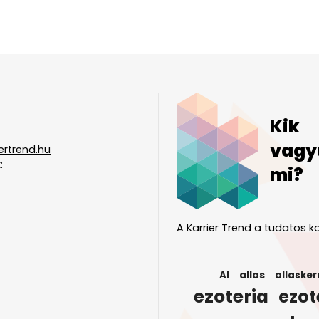
Kik
vagy
ertrend.hu
:
mi?
A Karrier Trend a tudatos ka
AI
allas
allasker
ezoteria
ezot