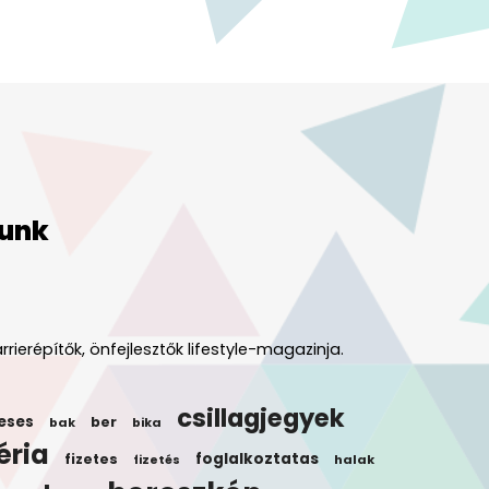
unk
rrierépítők, önfejlesztők lifestyle-magazinja.
csillagjegyek
eses
ber
bak
bika
éria
foglalkoztatas
fizetes
halak
fizetés