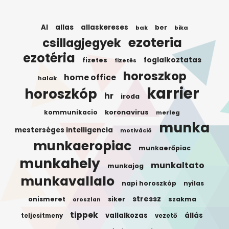
AI
allas
allaskereses
ber
bak
bika
ezoteria
csillagjegyek
ezotéria
foglalkoztatas
fizetes
fizetés
horoszkop
home office
halak
karrier
horoszkóp
hr
iroda
koronavirus
kommunikacio
merleg
munka
mesterséges intelligencia
motiváció
munkaeropiac
munkaerőpiac
munkahely
munkaltato
munkajog
munkavallalo
napi horoszkóp
nyilas
stressz
onismeret
siker
szakma
oroszlan
tippek
vallalkozas
állás
teljesitmeny
vezető