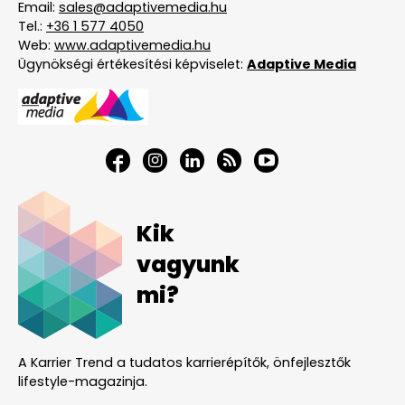
Email:
sales@adaptivemedia.hu
Tel.:
+36 1 577 4050
Web:
www.adaptivemedia.hu
Ügynökségi értékesítési képviselet:
Adaptive Media
Kik
vagyunk
mi?
A Karrier Trend a tudatos karrierépítők, önfejlesztők
lifestyle-magazinja.