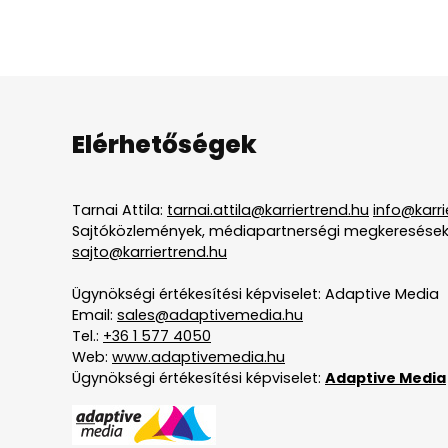
Elérhetőségek
Tarnai Attila:
tarnai.attila@karriertrend.hu
info@karri
Sajtóközlemények, médiapartnerségi megkeresések
sajto@karriertrend.hu
Ügynökségi értékesítési képviselet: Adaptive Media
Email:
sales@adaptivemedia.hu
Tel.:
+36 1 577 4050
Web:
www.adaptivemedia.hu
Ügynökségi értékesítési képviselet:
Adaptive Media