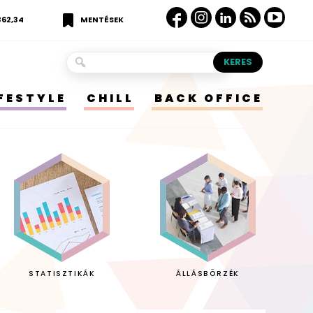
362,34
MENTÉSEK
IFESTYLE
CHILL
BACK OFFICE
STATISZTIKÁK
ÁLLÁSBÖRZÉK