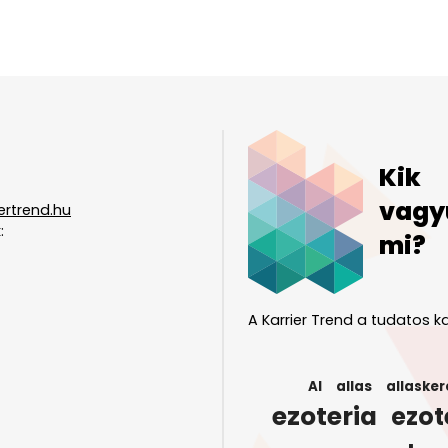
Kik
vagy
ertrend.hu
:
mi?
A Karrier Trend a tudatos ka
AI
allas
allasker
ezoteria
ezot