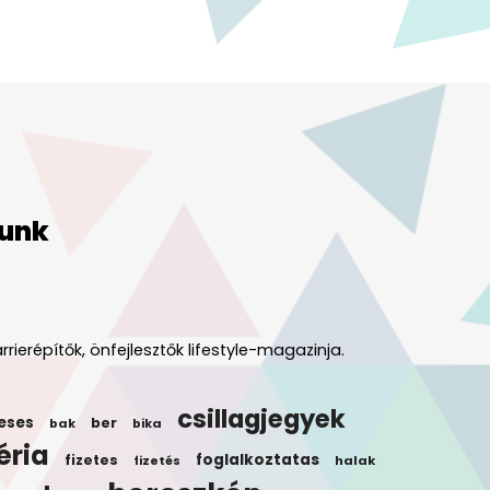
unk
rrierépítők, önfejlesztők lifestyle-magazinja.
csillagjegyek
eses
ber
bak
bika
éria
foglalkoztatas
fizetes
halak
fizetés