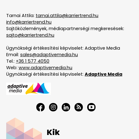
Tarnai Attila:
tarnai.attila@karriertrend.hu
info@karriertrend.hu
Sajtóközlemények, médiapartnerségi megkeresések:
sajto@karriertrend.hu
Ügynökségi értékesítési képviselet: Adaptive Media
Email:
sales@adaptivemedia.hu
Tel.:
+36 1 577 4050
Web:
www.adaptivemedia.hu
Ügynökségi értékesítési képviselet:
Adaptive Media
Kik