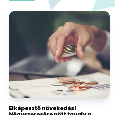
Elképesztő növekedés!
Négyszeresére nőtt tavaly a