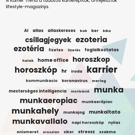
A Karrier Trend a tudatos karrierépítők, önfejlesztők
lifestyle-magazinja.
AI
allas
allaskereses
ber
bak
bika
ezoteria
csillagjegyek
ezotéria
foglalkoztatas
fizetes
fizetés
horoszkop
home office
halak
karrier
horoszkóp
hr
iroda
koronavirus
kommunikacio
merleg
munka
mesterséges intelligencia
motiváció
munkaeropiac
munkaerőpiac
munkahely
munkaltato
munkajog
munkavallalo
napi horoszkóp
nyilas
stressz
onismeret
siker
szakma
oroszlan