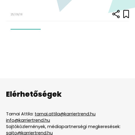
25/09/18
Elérhetőségek
Tarnai Attila:
tarnai.attila@karriertrend.hu
info@karriertrend.hu
Sajtóközlemények, médiapartnerségi megkeresések:
sajto@karriertrend.hu