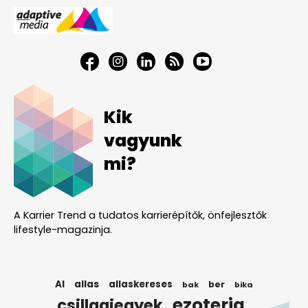
Kik
vagyunk
mi?
A Karrier Trend a tudatos karrierépítők, önfejlesztők
lifestyle-magazinja.
AI
allas
allaskereses
ber
bak
bika
ezoteria
csillagjegyek