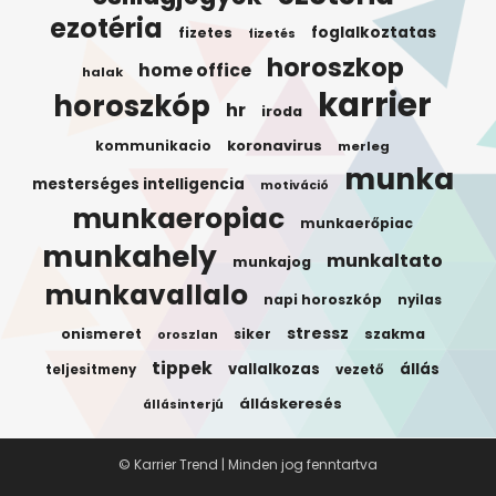
ezotéria
foglalkoztatas
fizetes
fizetés
horoszkop
home office
halak
karrier
horoszkóp
hr
iroda
koronavirus
kommunikacio
merleg
munka
mesterséges intelligencia
motiváció
munkaeropiac
munkaerőpiac
munkahely
munkaltato
munkajog
munkavallalo
napi horoszkóp
nyilas
stressz
onismeret
siker
szakma
oroszlan
tippek
vallalkozas
állás
teljesitmeny
vezető
álláskeresés
állásinterjú
© Karrier Trend | Minden jog fenntartva