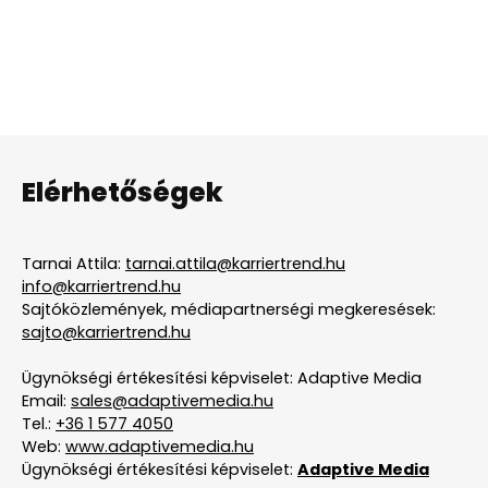
Elérhetőségek
Tarnai Attila:
tarnai.attila@karriertrend.hu
info@karriertrend.hu
Sajtóközlemények, médiapartnerségi megkeresések:
sajto@karriertrend.hu
Ügynökségi értékesítési képviselet: Adaptive Media
Email:
sales@adaptivemedia.hu
Tel.:
+36 1 577 4050
Web:
www.adaptivemedia.hu
Ügynökségi értékesítési képviselet:
Adaptive Media