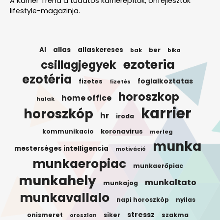
A Karrier Trend a tudatos karrierépítők, önfejlesztők
lifestyle-magazinja.
AI
allas
allaskereses
ber
bak
bika
ezoteria
csillagjegyek
ezotéria
foglalkoztatas
fizetes
fizetés
horoszkop
home office
halak
karrier
horoszkóp
hr
iroda
koronavirus
kommunikacio
merleg
munka
mesterséges intelligencia
motiváció
munkaeropiac
munkaerőpiac
munkahely
munkaltato
munkajog
munkavallalo
napi horoszkóp
nyilas
stressz
onismeret
siker
szakma
oroszlan