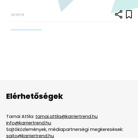
22/08/09
Elérhetőségek
Tarnai Attila:
tarnai.attila@karriertrend.hu
info@karriertrend.hu
Sajtóközlemények, médiapartnerségi megkeresések:
sajto@karriertrend.hu