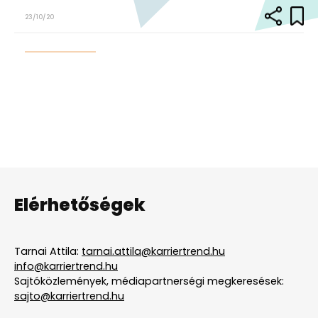
23/10/20
Elérhetőségek
Tarnai Attila:
tarnai.attila@karriertrend.hu
info@karriertrend.hu
Sajtóközlemények, médiapartnerségi megkeresések:
sajto@karriertrend.hu