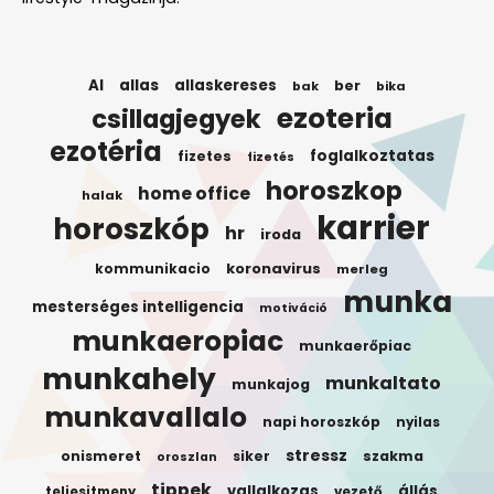
AI
allas
allaskereses
ber
bak
bika
ezoteria
csillagjegyek
ezotéria
foglalkoztatas
fizetes
fizetés
horoszkop
home office
halak
karrier
horoszkóp
hr
iroda
koronavirus
kommunikacio
merleg
munka
mesterséges intelligencia
motiváció
munkaeropiac
munkaerőpiac
munkahely
munkaltato
munkajog
munkavallalo
napi horoszkóp
nyilas
stressz
onismeret
siker
szakma
oroszlan
tippek
vallalkozas
állás
teljesitmeny
vezető